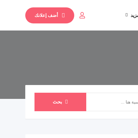
زيد
أضف إعلانك
بحث