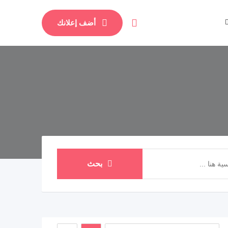
أضف إعلانك
بحث