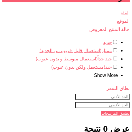
الفئة
الموقع
حالة المنتج المعروض
جديد
ممتاز(استعمال قليل-قريب من الجديد)
جيد جداّ(استعمال متوسط و بدون عيوب)
جيد(مستعمل ولكن بدون عيوب)
Show More
نطاق السعر
تطبيق المرشحات
عرض 0 نتيجة