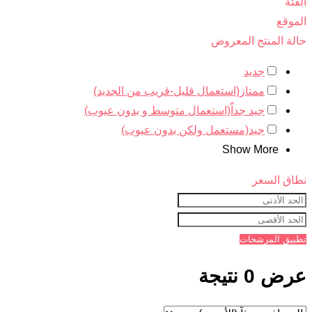
الفئة
الموقع
حالة المنتج المعروض
جديد
ممتاز(استعمال قليل-قريب من الجديد)
جيد جداّ(استعمال متوسط و بدون عيوب)
جيد(مستعمل ولكن بدون عيوب)
Show More
نطاق السعر
تطبيق المرشحات
عرض 0 نتيجة