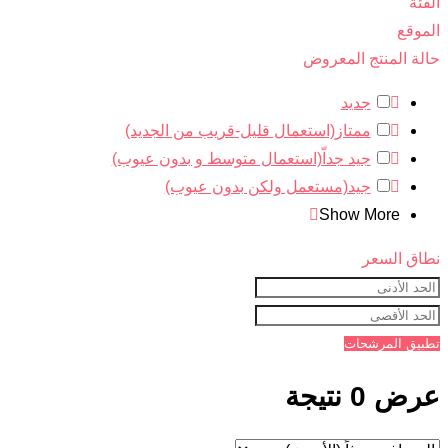
الفئة
الموقع
حالة المنتج المعروض
جديد
ممتاز(استعمال قليل-قريب من الجديد)
جيد جداّ(استعمال متوسط و بدون عيوب)
جيد(مستعمل ولكن بدون عيوب)
Show More
نطاق السعر
تطبيق المرشحات
عرض 0 نتيجة