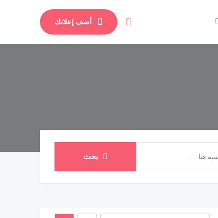
أضف إعلانك
بحث