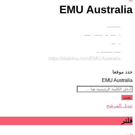
EMU Australia
Home
أزياء وموضة وجمال
أزياء
أحذية نسائية
https://dalelna.com/
EMU Australia
حدد موقعا
EMU Australia
بحث
تبديل المرشح
فلتر