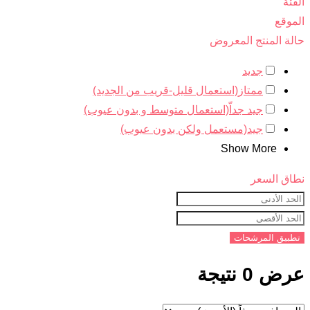
الفئة
الموقع
حالة المنتج المعروض
جديد
ممتاز(استعمال قليل-قريب من الجديد)
جيد جداّ(استعمال متوسط و بدون عيوب)
جيد(مستعمل ولكن بدون عيوب)
Show More
نطاق السعر
تطبيق المرشحات
عرض 0 نتيجة