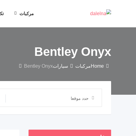
مركبات
تك
Bentley Onyx
Home
مركبات
سيارات
Bentley Onyx
حدد موقعا