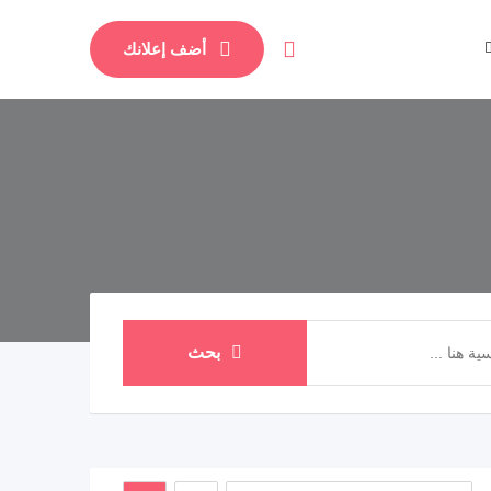
أضف إعلانك
بحث