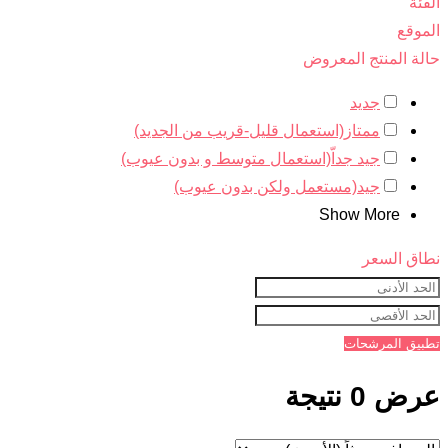
الفئة
الموقع
حالة المنتج المعروض
جديد
ممتاز(استعمال قليل-قريب من الجديد)
جيد جداّ(استعمال متوسط و بدون عيوب)
جيد(مستعمل ولكن بدون عيوب)
Show More
نطاق السعر
تطبيق المرشحات
عرض 0 نتيجة