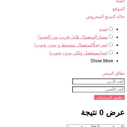
الفئة
الموقع
حالة المنتج المعروض
جديد
ممتاز(استعمال قليل-قريب من الجديد)
جيد جداّ(استعمال متوسط و بدون عيوب)
جيد(مستعمل ولكن بدون عيوب)
Show More
نطاق السعر
تطبيق المرشحات
عرض 0 نتيجة