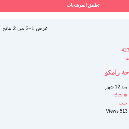
تطبيق المرشحات
عرض 1–2 من 2 نتائج
ظ
ة رامكو
منذ 12 شهر
Beshir
حلب
513 Views