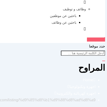
وظائف و توظيف
باحثين عن موظفين
باحثين عن وظائف
أضف إعلانك
حدد موقعا
المراوح
Home
اجهزة وتكنولوجيا
اجهزة كهربائية والكترونية
lna.com/listing/%d9%85%d8%b1%d9%88%d8%ad%d8%a9/