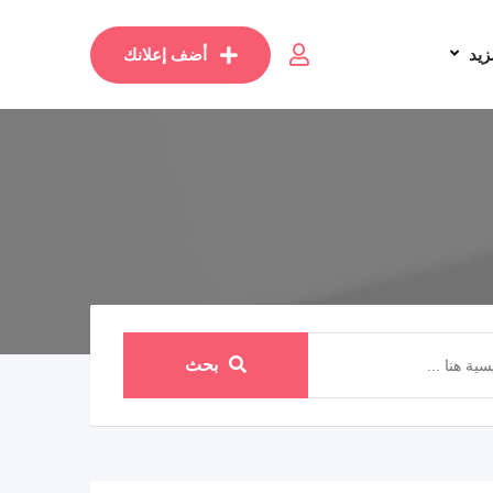
زيد
أضف إعلانك
بحث