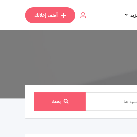
زيد
أضف إعلانك
بحث