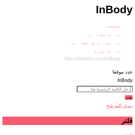
InBody
Home
اجهزة وتكنولوجيا
اجهزة كهربائية والكترونية
أجهزة رياضية
https://dalelna.com/
InBody
حدد موقعا
InBody
بحث
تبديل المرشح
فلتر