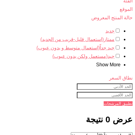
الفئة
الموقع
حالة المنتج المعروض
جديد
ممتاز(استعمال قليل-قريب من الجديد)
جيد جداّ(استعمال متوسط و بدون عيوب)
جيد(مستعمل ولكن بدون عيوب)
Show More
نطاق السعر
تطبيق المرشحات
عرض 0 نتيجة