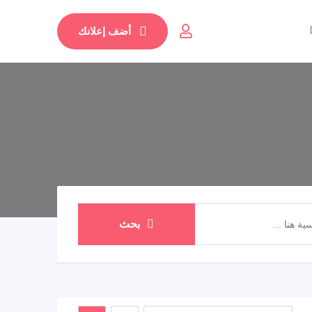
أضف إعلانك
بحث