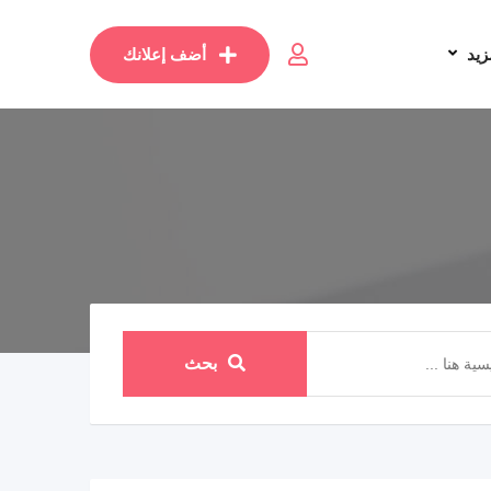
زيد
أضف إعلانك
بحث